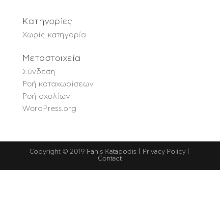
Kατηγορίες
Χωρίς κατηγορία
Μεταστοιχεία
Σύνδεση
Ροή καταχωρίσεων
Ροή σχολίων
WordPress.org
Copyright © 2019 Fanis Katapodis | Privacy Policy |
Contact